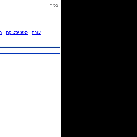
בס"ד
עזרה
סטטיסטיקה
ת