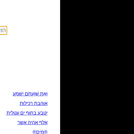
וְאֶת שַׁוְעָתָם יִשְׁמַע
אוהבת רכילות
יטבע בחוף ים עטלית
אלף אהיה אשר
®מים®