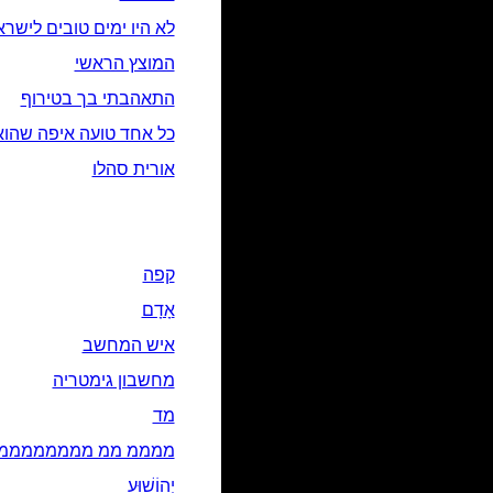
לא היו ימים טובים ליש
המוצץ הראשי
התאהבתי בך בטירוף
כל אחד טועה איפה שהוא
אורית סהלו
קפה
אָדָם‎
איש המחשב
מחשבון גימטריה
מד
ממממ ממ מממממממממ
יְהוֹשׁוּעַ