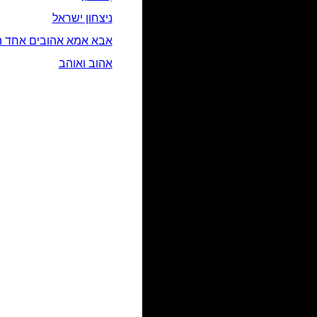
ניצחון ישראל
אבא אמא אהובים אחד ה
אהוב ואוהב