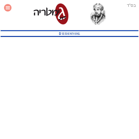
בס"ד
עזרה
סטטיסטיקה
תוסף גימטריה לאתר
גמטריה מתקדמת
שיטות גמטריה נוספות
גמטריה בטוויטר
English Gematria
Latin Gematria
תוסף גימטריה לדפדפן