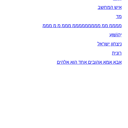
איש המחשב
מד
ממממ ממ מממממממממ מממ מ מ מממ
יְהוֹשׁוּעַ
ניצחון ישראל
רונית
אבא אמא אהובים אחד הוא אלהים