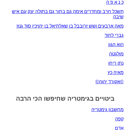
כ נ א פ ה
תשכל חרב ומחדרים אימה גם בחור גם בתולה יונק עם איש
שיבה
מאה ארבעים ושש זרובבל בן שאלתיאל בן יהויכין סוד גנוז
גברי לחוד
הוא הגון
מולגטה
נתן ריחו
מאיה כץ
©אקורד יהוה©
ביטויים בגימטריה שחיפשו הכי הרבה
מחשבון גימטריה
קפה
אָדָם‎