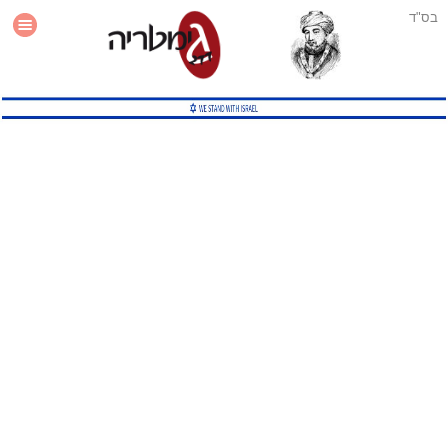
בס"ד
עזרה
סטטיסטיקה
תוסף גימטריה לאתר
גמטריה מתקדמת
שיטות גמטריה נוספות
גמטריה בטוויטר
English Gematria
Latin Gematria
תוסף גימטריה לדפדפן