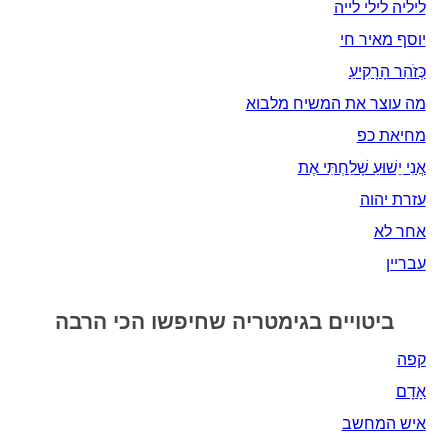
ליליה לילי לייה
יוסף מאיר חי
כְּזֹהַר הָרָקִיעַ
מה עוצר את המשיח מלבוא
מחיאת כפ
אֲנִי יֵשׁוּעַ שָׁלַחְתִּי אֶת
עזרת יהוה
אחר לא
עבריין
ביטויים בגימטריה שחיפשו הכי הרבה
קפה
אָדָם‎
איש המחשב