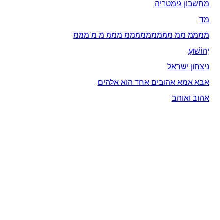
מחשבון גימטריה
מד
ממממ ממ מממממממממ מממ מ מ מממ
יְהוֹשׁוּעַ
ניצחון ישראל
אבא אמא אהובים אחד הוא אלהים
אהוב ואוהב