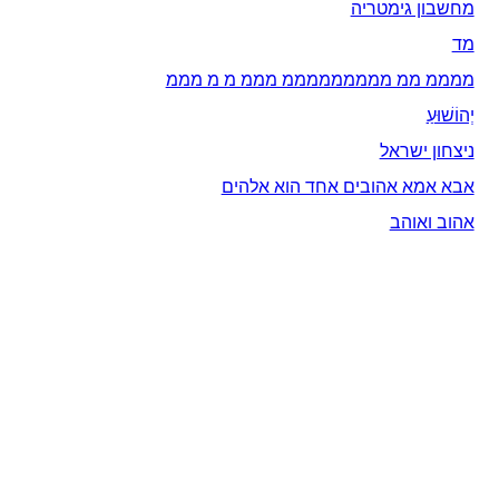
מחשבון גימטריה
מד
ממממ ממ מממממממממ מממ מ מ מממ
יְהוֹשׁוּעַ
ניצחון ישראל
אבא אמא אהובים אחד הוא אלהים
אהוב ואוהב