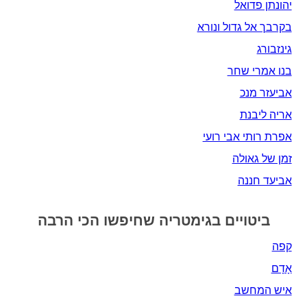
יהונתן פדואל
בקרבך אל גדול ונורא
גינזבורג
בנו אמרי שחר
אביעזר מנכ
אריה ליבנת
אפרת רותי אבי רועי
זמן של גאולה
אביעד חננה
ביטויים בגימטריה שחיפשו הכי הרבה
קפה
אָדָם‎
איש המחשב