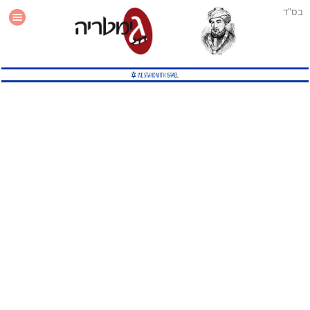
בס"ד
עזרה
סטטיסטיקה
תוסף גימטריה לאתר
גמטריה מתקדמת
שיטות גמטריה נוספות
גמטריה בטוויטר
English Gematria
Latin Gematria
תוסף גימטריה לדפדפן