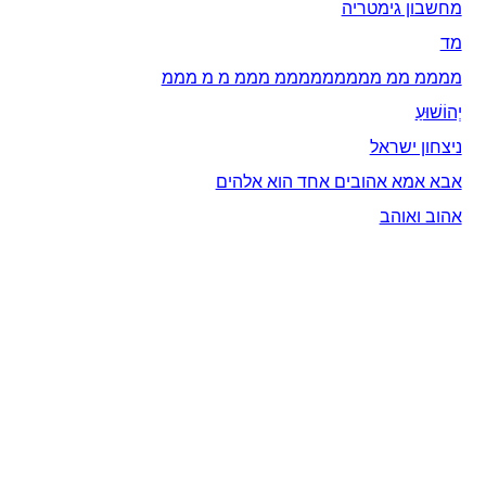
מחשבון גימטריה
מד
ממממ ממ מממממממממ מממ מ מ מממ
יְהוֹשׁוּעַ
ניצחון ישראל
אבא אמא אהובים אחד הוא אלהים
אהוב ואוהב