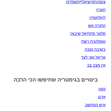
צוםהחמישיאלףתשפדוה
העכיוי
לְנִפְלְאוֹתָיו
התורה אש
מלאך פתחיאל שיבאר
טופולוגית רשת
בשיבה טובה
אריאל ואני לעד
אין מצב צב
ביטויים בגימטריה שחיפשו הכי הרבה
קפה
אָדָם‎
איש המחשב