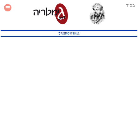
בס"ד
עזרה
סטטיסטיקה
תוסף גימטריה לאתר
גמטריה מתקדמת
שיטות גמטריה נוספות
גמטריה בטוויטר
English Gematria
Latin Gematria
תוסף גימטריה לדפדפן