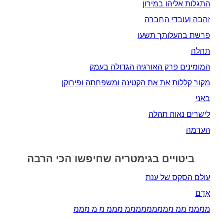
התגלות אליהו במירון
זהבה ועובדי החברה
פרשת בהעלותך תשעו
תהלה
המומינים פרק האורגיה הגדולה בעמק
מקור קללות את את הקטינה ומשפחתה ופירוקן
באני
לישרים נאוה תהלה
הערמה
ביטויים בגימטריה שחיפשו הכי הרבה
עולם הסקס של ענת
אָדָם‎
ממממ ממ מממממממממ מממ מ מ מממ