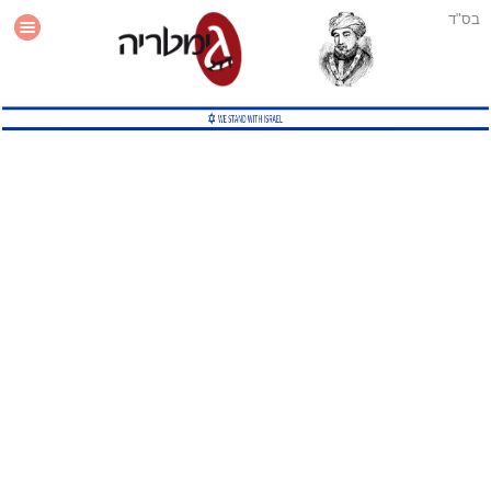
בס"ד
עזרה
סטטיסטיקה
תוסף גימטריה לאתר
גמטריה מתקדמת
שיטות גמטריה נוספות
גמטריה בטוויטר
English Gematria
Latin Gematria
תוסף גימטריה לדפדפן