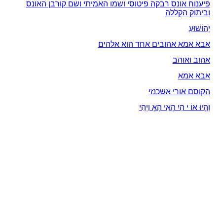
פיענוח אונס רבקה פיטוסי ושמו האמיתי ושם קורבן האונס
וביתוק הקללה
יְהוֹשׁוּעַ
אבא אמא אהובים אחד הוא אלהים
אהוב ואוהב
אבא אמא
הקוסם אורי אשכנזי
וְהָיוּ אוֹ י הַיִ הָאִי הָאָ וַיְהִי