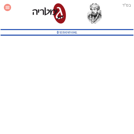
בס"ד
עזרה
סטטיסטיקה
תוסף גימטריה לאתר
גמטריה מתקדמת
שיטות גמטריה נוספות
גמטריה בטוויטר
English Gematria
Latin Gematria
תוסף גימטריה לדפדפן