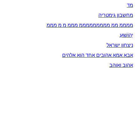
מד
מחשבון גימטריה
ממממ ממ מממממממממ מממ מ מ מממ
יְהוֹשׁוּעַ
ניצחון ישראל
אבא אמא אהובים אחד הוא אלהים
אהוב ואוהב