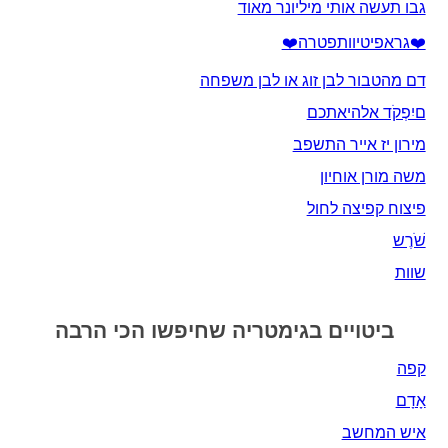
גבו תעשה אותי מיליונר מאוד
❤️גראפיטיוותפטרה❤️
דם מהטבור לבן זוג או לבן משפחה
םיִפְקֹד אלהיאתכם
מירון יז אייר התשפב
משה מורן אוחיון
פיצוח קפיצה לחול
שֹׁרֶש
שוות
ביטויים בגימטריה שחיפשו הכי הרבה
קפה
אָדָם‎
איש המחשב