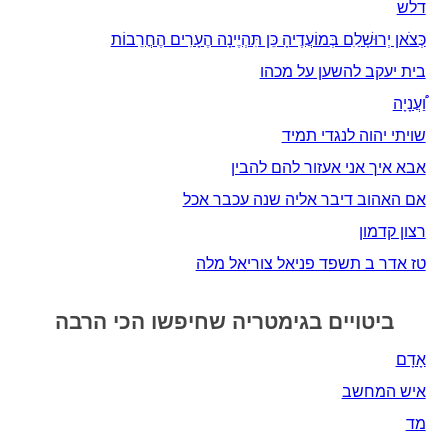
דלש
כְּצֹאן יְרוּשָׁלַ‍ִם בְּמוֹעֲדֶיהָ כֵּן תִּהְיֶינָה הֶעָרִים הֶחֳרֵבוֹת
בית יעקב להשען על מכהו
וַ֠עֲנָיָה
שויתי יהוה לנגדי תמיד
אבא איך אני אעזור להם להבין
אם האהוב דיבר אליה שנה עכבר אכל
רצון קדמון
טז אדר ב תשפד פניאל צוריאל מלה
ביטויים בגימטריה שחיפשו הכי הרבה
אָדָם‎
איש המחשב
מד