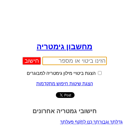
מחשבון גימטריה
הצגת ביטויי מילון גימטריה למבוגרים
הצגת שיטות חיפוש מתקדמות
חישובי גמטריה אחרונים
גְּדֻלָּתְךָ וּגְבוּרָתֶךָ כִּנּוּ לְתֹקֶף פְּעֻלָּתֶךָ