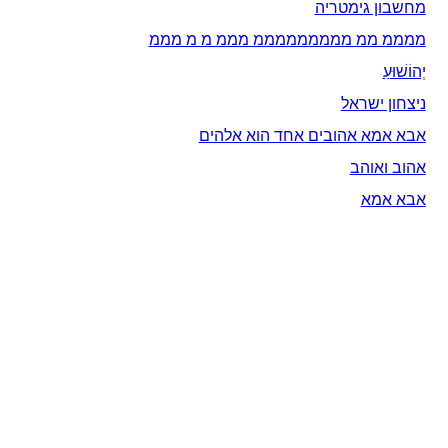
מחשבון גימטריה
ממממ ממ מממממממממ מממ מ מ מממ
יְהוֹשׁוּעַ
ניצחון ישראל
אבא אמא אהובים אחד הוא אלהים
אהוב ואוהב
אבא אמא