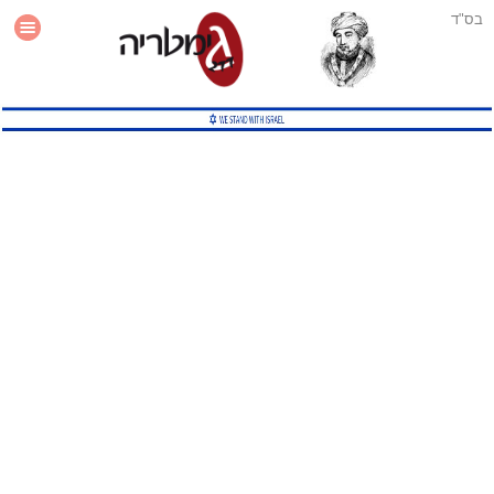
בס"ד
עזרה
סטטיסטיקה
תוסף גימטריה לאתר
גמטריה מתקדמת
שיטות גמטריה נוספות
גמטריה בטוויטר
English Gematria
Latin Gematria
תוסף גימטריה לדפדפן