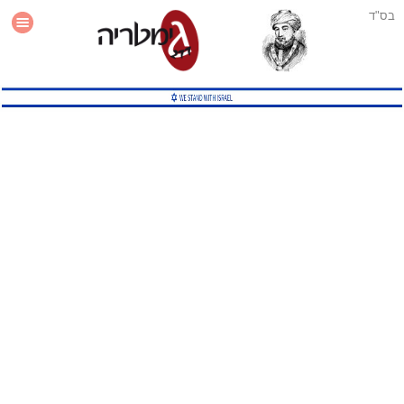
בס"ד
עזרה
סטטיסטיקה
תוסף גימטריה לאתר
גמטריה מתקדמת
שיטות גמטריה נוספות
גמטריה בטוויטר
English Gematria
Latin Gematria
תוסף גימטריה לדפדפן