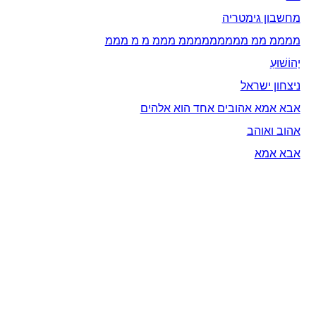
מחשבון גימטריה
ממממ ממ מממממממממ מממ מ מ מממ
יְהוֹשׁוּעַ
ניצחון ישראל
אבא אמא אהובים אחד הוא אלהים
אהוב ואוהב
אבא אמא