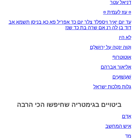
דניאל עטר
¤ עוז לעמית ¤
עד יום יאיר ויספלד צלר יום כד אפריל פא כא בניסן תשמא אב
דוד בן לה רנ אם שרה בת כד שנז
לא היו
וְקָוה יִנָּטֶה עַל יְרוּשָׁלָ‍ִם
אוטוטרוף
אליאור אברהם
שַׁעֲשׁוּעִים
גלות מלכות ישראל
ביטויים בגימטריה שחיפשו הכי הרבה
אָדָם‎
איש המחשב
מד