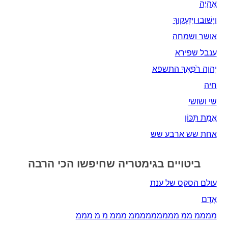
אֶהְיֶה‎
וַיָּשׁוּבוּ וַיִּזְעָקוּךָ
אושר ושמחה
ענבל שפירא
יְהוָה רֹפְאֶךָ התשפא
חיה
שי ושושי
אֱמֶת תִּכּוֹן
אחת שש ארבע שש
ביטויים בגימטריה שחיפשו הכי הרבה
עולם הסקס של ענת
אָדָם‎
ממממ ממ מממממממממ מממ מ מ מממ