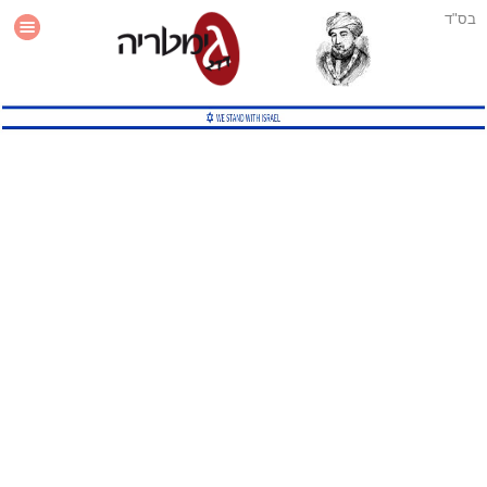
בס"ד
עזרה
סטטיסטיקה
תוסף גימטריה לאתר
גמטריה מתקדמת
שיטות גמטריה נוספות
גמטריה בטוויטר
English Gematria
Latin Gematria
תוסף גימטריה לדפדפן