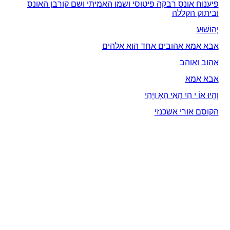
פיענוח אונס רבקה פיטוסי ושמו האמיתי ושם קורבן האונס
וביתוק הקללה
יְהוֹשׁוּעַ
אבא אמא אהובים אחד הוא אלהים
אהוב ואוהב
אבא אמא
וְהָיוּ אוֹ י הַיִ הָאִי הָאָ וַיְהִי
הקוסם אורי אשכנזי