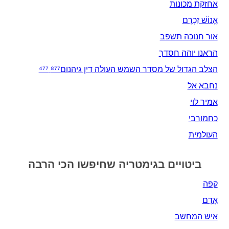
אחזקת מכונות
אֱנוֹשׁ זִכְרָם
אור חנוכה תשפב
הראנו יוהה חסדך
הצלב הגדול של מסדר השמש העולה דין גיהנום⁸⁷⁷ ⁴⁷⁷
נחבא אל
אמיר לוי
כחמורבי
העולמית
ביטויים בגימטריה שחיפשו הכי הרבה
קפה
אָדָם‎
איש המחשב