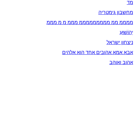
מד
מחשבון גימטריה
ממממ ממ מממממממממ מממ מ מ מממ
יְהוֹשׁוּעַ
ניצחון ישראל
אבא אמא אהובים אחד הוא אלהים
אהוב ואוהב