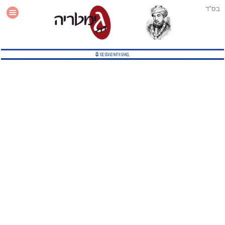
בס"ד
עזרה
סטטיסטיקה
תוסף גימטריה לאתר
גמטריה מתקדמת
שיטות גמטריה נוספות
גמטריה בטוויטר
English Gematria
Latin Gematria
תוסף גימטריה לדפדפן