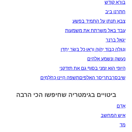
בורא קודש
חתרנו ביב
צבא תנתן על התמיד בפשע
עבד באל משרתת את משמעות
יגאל ברנר
וְנִגְלָה כְּבוֹד יְהֹוָה וְרָאוּ כָל בָּשָׂר יַחְדָּו
נעשה ונשמע אלהים
היופי הוא זמני בסוף גם את תזדקני
שיבסרבתריסר האלפיםתשפה הָיִינוּ כְּחֹלְמִים
ביטויים בגימטריה שחיפשו הכי הרבה
אָדָם‎
איש המחשב
מד