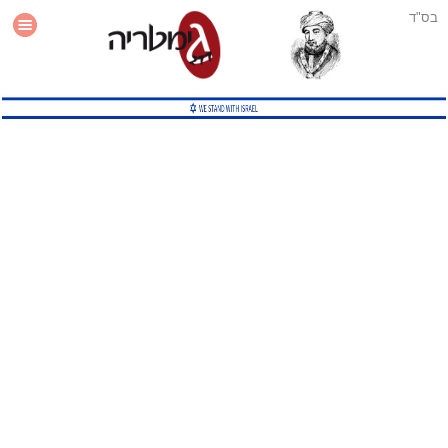
בס"ד
עזרה
סטטיסטיקה
תוסף גימטריה לאתר
גמטריה מתקדמת
שיטות גמטריה נוספות
גמטריה בטוויטר
English Gematria
Latin Gematria
תוסף גימטריה לדפדפן