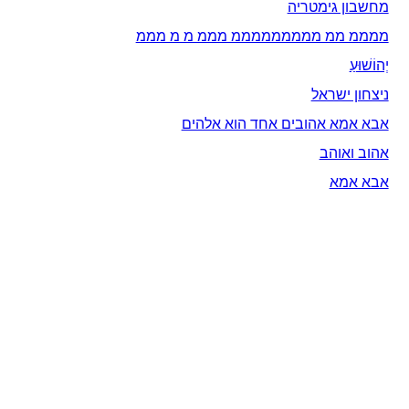
מחשבון גימטריה
ממממ ממ מממממממממ מממ מ מ מממ
יְהוֹשׁוּעַ
ניצחון ישראל
אבא אמא אהובים אחד הוא אלהים
אהוב ואוהב
אבא אמא