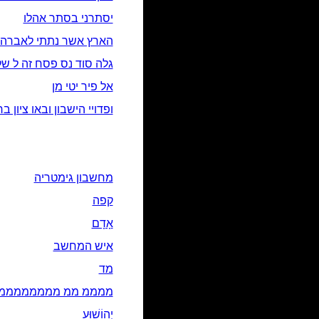
יסתרני בסתר אהלו
הארץ אשר נתתי לאברה
גלה סוד נס פסח זה ל ש
אל פיר יטי מן
ופדויי הישבון ובאו ציון ב
מחשבון גימטריה
קפה
אָדָם‎
איש המחשב
מד
ממממ ממ מממממממממ
יְהוֹשׁוּעַ