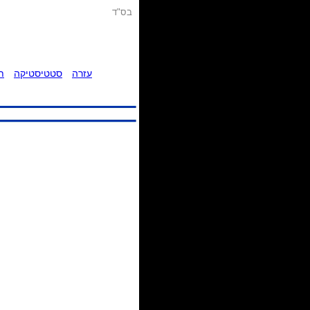
בס"ד
עזרה
סטטיסטיקה
ת