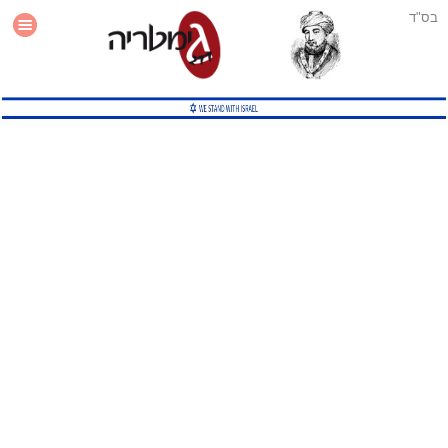
בס"ד
עזרה
סטטיסטיקה
תוסף גימטריה לאתר
גמטריה מתקדמת
שיטות גמטריה נוספות
גמטריה בטוויטר
English Gematria
Latin Gematria
תוסף גימטריה לדפדפן