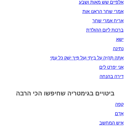
אלפיים שש מאות ושבע
אמרי שחר הראנו אות
אריח אמרי שחר
ברכות ליום ההולדת
ישא
נתינה
אַתָּה תִּהְיֶה עַל בֵּיתִי וְעַל פִּיךָ יִשַּׁק כָּל עַמִּי
אני יפרט לים
דירה בהנחה
ביטויים בגימטריה שחיפשו הכי הרבה
קפה
אָדָם‎
איש המחשב