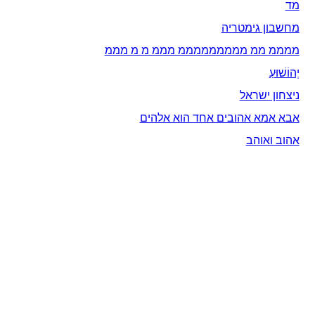
מד
מחשבון גימטריה
ממממ ממ מממממממממ מממ מ מ מממ
יְהוֹשׁוּעַ
ניצחון ישראל
אבא אמא אהובים אחד הוא אלהים
אהוב ואוהב