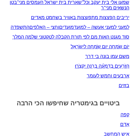
שמעו אלי בית יעקב וכל־שארית בית ישראל העמסים מני־בטן
הנשאים מני־ר
יריבים הפצצות מתפוצצות באוויר בשחמט מאדים
למעני למעני אעשה – למועדמועדיםוחצי – האלפיםהתשפדה
סוד מגנט האות מם לפי תורת הקבלה לטקטוני שלמה המלך
יוֹם שִֹמְחָה יום שִֹמְחָה ליִשְֹרָאֵל
משם עמו בונה בי דרך
הַזֹּרְעִ֥ים בְּדִמְעָ֗ה בְּרִנָּ֥ה יִקְצֹֽרוּ׃
ארבעים וחמש לעומר
בזזים
ביטויים בגימטריה שחיפשו הכי הרבה
קפה
אָדָם‎
איש המחשב