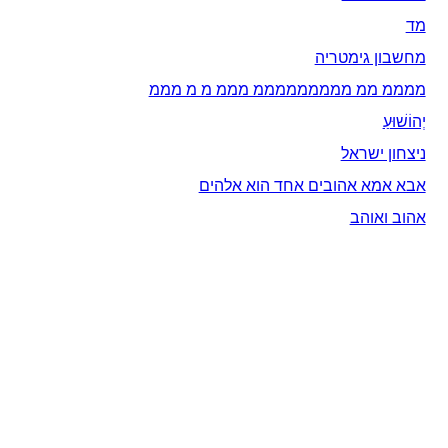
מד
מחשבון גימטריה
ממממ ממ מממממממממ מממ מ מ מממ
יְהוֹשׁוּעַ
ניצחון ישראל
אבא אמא אהובים אחד הוא אלהים
אהוב ואוהב