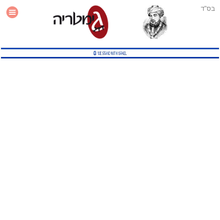
בס"ד
עזרה
סטטיסטיקה
תוסף גימטריה לאתר
גמטריה מתקדמת
שיטות גמטריה נוספות
גמטריה בטוויטר
English Gematria
Latin Gematria
תוסף גימטריה לדפדפן