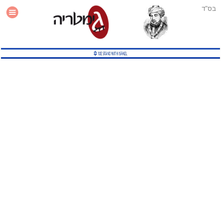
בס"ד
עזרה
סטטיסטיקה
תוסף גימטריה לאתר
גמטריה מתקדמת
שיטות גמטריה נוספות
גמטריה בטוויטר
English Gematria
Latin Gematria
תוסף גימטריה לדפדפן