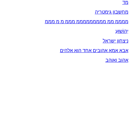
מד
מחשבון גימטריה
ממממ ממ מממממממממ מממ מ מ מממ
יְהוֹשׁוּעַ
ניצחון ישראל
אבא אמא אהובים אחד הוא אלהים
אהוב ואוהב