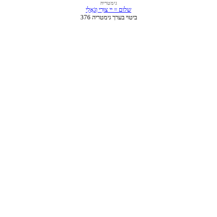
גימטריה
שלום = יי צוּרִי וְגֹאֲלִי
ביטוי בערך גימטריה 376