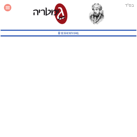
בס"ד
עזרה
סטטיסטיקה
תוסף גימטריה לאתר
גמטריה מתקדמת
שיטות גמטריה נוספות
גמטריה בטוויטר
English Gematria
Latin Gematria
תוסף גימטריה לדפדפן