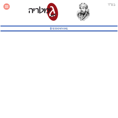
בס"ד
עזרה
סטטיסטיקה
תוסף גימטריה לאתר
גמטריה מתקדמת
שיטות גמטריה נוספות
גמטריה בטוויטר
English Gematria
Latin Gematria
תוסף גימטריה לדפדפן