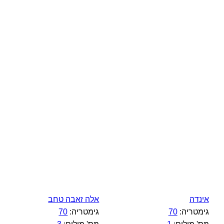
אינדה
אלה זאבה טחב
גימטריה:
70
גימטריה:
70