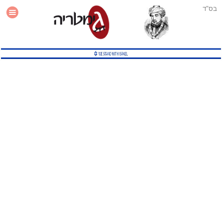
בס"ד
עזרה
סטטיסטיקה
תוסף גימטריה לאתר
גמטריה מתקדמת
שיטות גמטריה נוספות
גמטריה בטוויטר
English Gematria
Latin Gematria
תוסף גימטריה לדפדפן