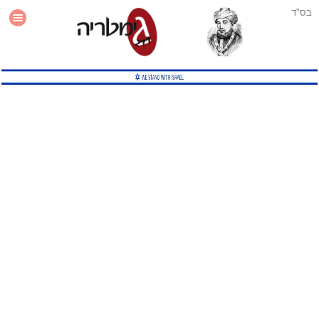
בס"ד
עזרה
סטטיסטיקה
תוסף גימטריה לאתר
גמטריה מתקדמת
שיטות גמטריה נוספות
גמטריה בטוויטר
English Gematria
Latin Gematria
תוסף גימטריה לדפדפן