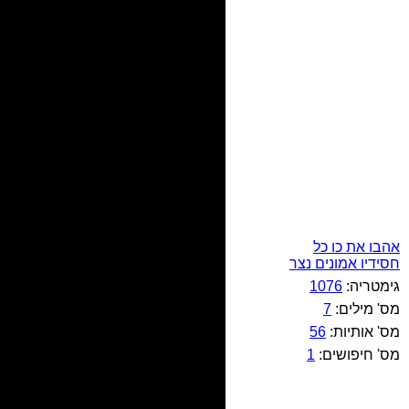
אהבו את כו כל
חסידיו אמונים נצר
גימטריה:
1076
מס' מילים:
7
מס' אותיות:
56
מס' חיפושים:
1