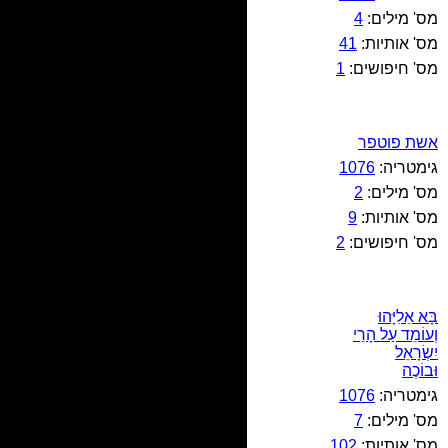
מס' מילים:
4
מס' אותיות:
41
מס' חיפושים:
1
אשת פוטפר
גימטריה:
1076
מס' מילים:
2
מס' אותיות:
9
מס' חיפושים:
2
בָּא אֵלִיָּהוּ
וְעוֹמֵד עַל הָרֵי
יִשְׂרָאֵל
וּבוֹכֶה
גימטריה:
1076
מס' מילים:
7
מס' אותיות:
102