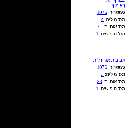
כְבוֹדְךָ וְלֹא
רְאִיתִיךָ
גימטריה:
1076
מס' מילים:
4
מס' אותיות:
71
מס' חיפושים:
1
אביבית אור דלית
גימטריה:
1076
מס' מילים:
3
מס' אותיות:
28
מס' חיפושים:
1