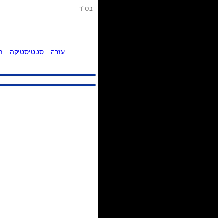
בס"ד
עזרה
סטטיסטיקה
ת