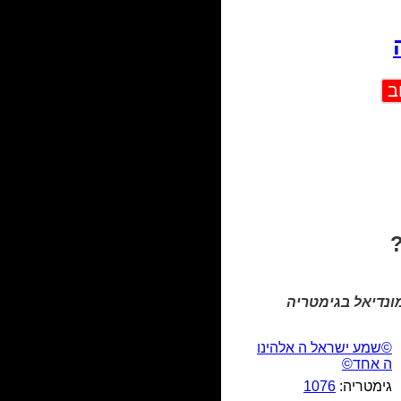
ונדיאל בגימטריה
©שמע ישראל ה אלהינו
ה אחד©
גימטריה:
1076