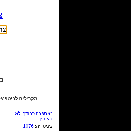
צר
כ
מקבילים לביטוי
צר
"אספרה כבודך ולא
ראיתיך
גימטריה:
1076