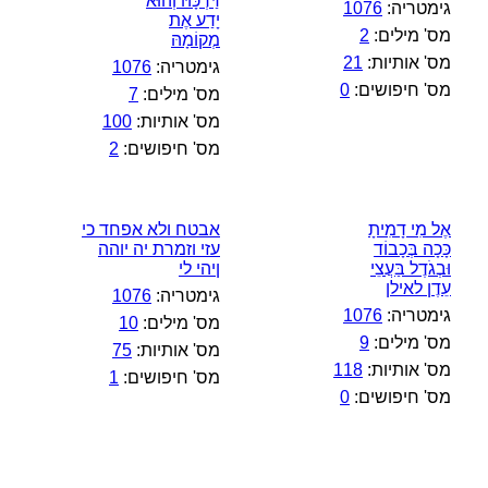
דַּרְכָּהּ וְהוּא
גימטריה:
1076
יָדַע אֶת
מס' מילים:
2
מְקוֹמָהּ
מס' אותיות:
21
גימטריה:
1076
מס' חיפושים:
0
מס' מילים:
7
מס' אותיות:
100
מס' חיפושים:
2
אֶל מִי דָמִיתָ
אבטח ולא אפחד כי
כָּכָה בְּכָבוֹד
עזי וזמרת יה יוהה
וּבְגֹדֶל בַּעֲצֵי
ןיהי לי
עֵדֶן לאילן
גימטריה:
1076
גימטריה:
1076
מס' מילים:
10
מס' מילים:
9
מס' אותיות:
75
מס' אותיות:
118
מס' חיפושים:
1
מס' חיפושים:
0