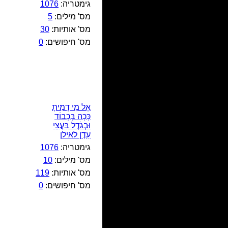
גימטריה:
1076
מס' מילים:
5
מס' אותיות:
30
מס' חיפושים:
0
אֶל מִי דָמִיתָ
כָּכָה בְּכָבוֹד
וּבְגֹדֶל בַּעֲצֵי
עֵדֶן לאילן
גימטריה:
1076
מס' מילים:
10
מס' אותיות:
119
מס' חיפושים:
0