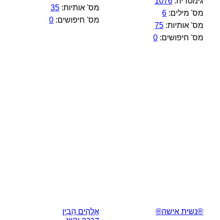
גימטריה:
1076
מס' אותיות:
35
מס' מילים:
6
מס' חיפושים:
0
מס' אותיות:
75
מס' חיפושים:
0
®נשית אישה®
אֱלֹהִים הֵבִין