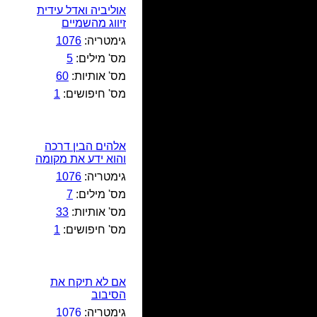
אוליביה ואדל עידית
זיווג מהשמיים
גימטריה:
1076
מס' מילים:
5
מס' אותיות:
60
מס' חיפושים:
1
אלהים הבין דרכה
והוא ידע את מקומה
גימטריה:
1076
מס' מילים:
7
מס' אותיות:
33
מס' חיפושים:
1
אם לא תיקח את
הסיבוב
גימטריה:
1076