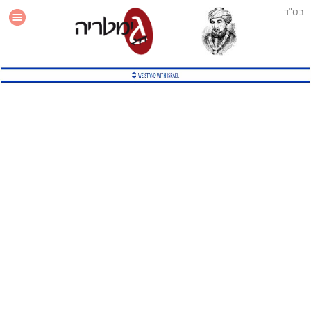
בס"ד
עזרה
סטטיסטיקה
תוסף גימטריה לאתר
גמטריה מתקדמת
שיטות גמטריה נוספות
גמטריה בטוויטר
English Gematria
Latin Gematria
תוסף גימטריה לדפדפן