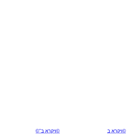
©ויקרא ב
©ויקרא ב"©