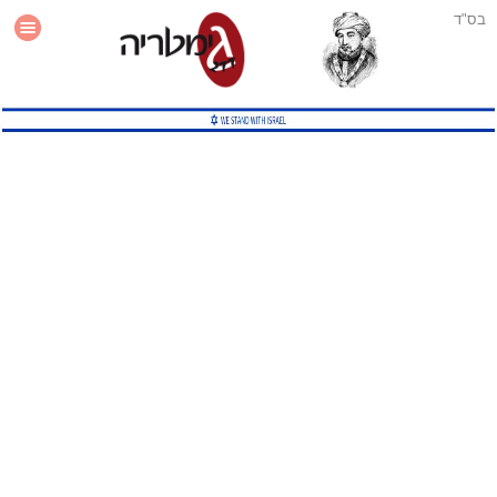
בס"ד
עזרה
סטטיסטיקה
תוסף גימטריה לאתר
גמטריה מתקדמת
שיטות גמטריה נוספות
גמטריה בטוויטר
English Gematria
Latin Gematria
תוסף גימטריה לדפדפן