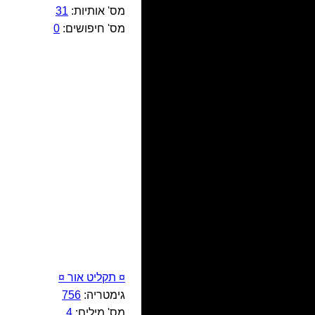
מס' אותיות:
31
מס' חיפושים:
0
¤ תקליט אור ¤
גימטריה:
756
מס' מילים:
4