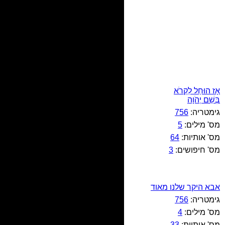
אָז הוּחַל לִקְרֹא
בְּשֵׁם יְהֹוָה
גימטריה:
756
מס' מילים:
5
מס' אותיות:
64
מס' חיפושים:
3
אבא היקר שלנו מאוד
גימטריה:
756
מס' מילים:
4
מס' אותיות:
33