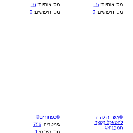
מס' אותיות:
15
מס' אותיות:
16
מס' חיפושים:
0
מס' חיפושים:
0
©אֵ֣שׁ יְ הֹ לה ה
©כפתורים©
להטאכַל בִּקְצֵ֥ה
גימטריה:
756
הַֽמַּחֲנֶֽה©
מס' מילים:
1