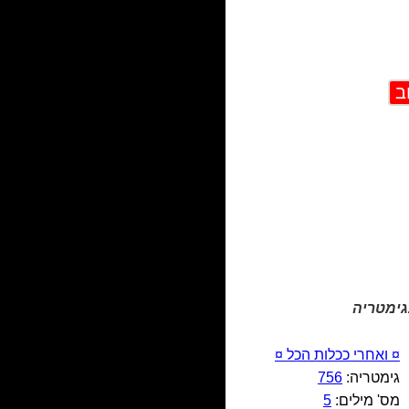
בגימטריה
¤ ואחרי ככלות הכל ¤
גימטריה:
756
מס' מילים:
5