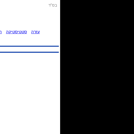
בס"ד
עזרה
סטטיסטיקה
ת