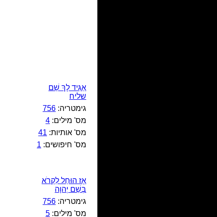
אַגִּיד לָךְ שֵׁם
שליח
גימטריה:
756
מס' מילים:
4
מס' אותיות:
41
מס' חיפושים:
1
אָז הוּחַל לִקְרֹא
בְּשֵׁם יְהוָה
גימטריה:
756
מס' מילים:
5