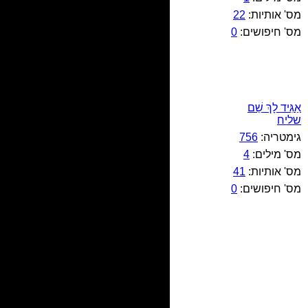
מס' אותיות:
22
מס' חיפושים:
0
אַגִּיד לָךְ שֵׁם
שליח
גימטריה:
756
מס' מילים:
4
מס' אותיות:
41
מס' חיפושים:
0