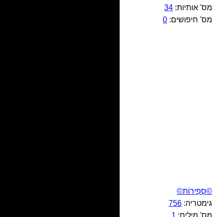
מס' אותיות:
34
מס' חיפושים:
0
©סְפִירוֹת©
גימטריה:
756
מס' מילים:
1