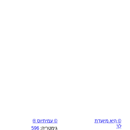
© הִיא מְיועֶדֶת
© עמיתיוס ®
לָךְ
גימטריה:
596