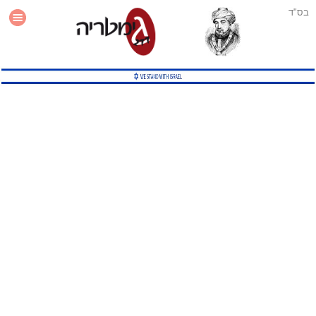
בס"ד
עזרה
סטטיסטיקה
תוסף גימטריה לאתר
גמטריה מתקדמת
שיטות גמטריה נוספות
גמטריה בטוויטר
English Gematria
Latin Gematria
תוסף גימטריה לדפדפן