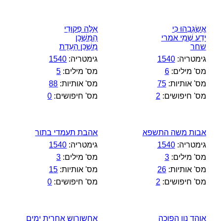
אֲשַׂגְּבֵהוּ כִּי
אֵלֶּה פְקוּדֵי
יָדַע שְׁמִי אמרי
הַמִּשְׁכָּן
שחר
מִשְׁכַּן הָעֵדֻת
גימטריה:
1540
גימטריה:
1540
מס' מילים:
6
מס' מילים:
5
מס' אותיות:
75
מס' אותיות:
88
מס' חיפושים:
2
מס' חיפושים:
0
אבות משה התשפא
אהבת תעמדי בתור
גימטריה:
1540
גימטריה:
1540
מס' מילים:
3
מס' מילים:
3
מס' אותיות:
26
מס' אותיות:
15
מס' חיפושים:
2
מס' חיפושים:
0
אוהד נון הפוכה
אחשורוש אחרית ימים