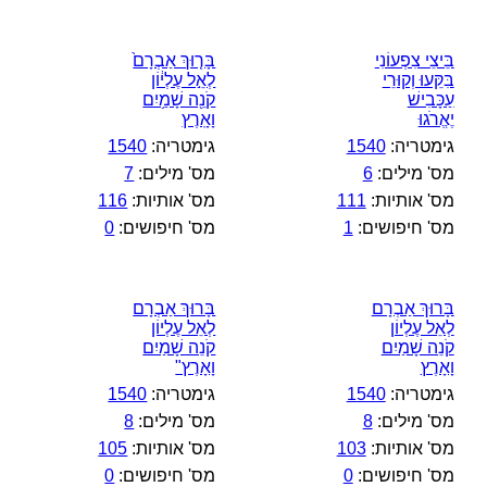
בֵּיצֵי צִפְעוֹנִי
בָּר֤וּךְ אַבְרָם֙
בִּקֵּעוּ וְקוּרֵי
לְאֵ֣ל עֶלְי֔וֹן
עַכָּבִישׁ
קֹנֵ֖ה שָׁמַ֥יִם
יֶאֱרֹגוּ
וָאָֽרֶץ
גימטריה:
1540
גימטריה:
1540
מס' מילים:
6
מס' מילים:
7
מס' אותיות:
111
מס' אותיות:
116
מס' חיפושים:
1
מס' חיפושים:
0
בָּרוּךְ אַבְרָם
בָּרוּךְ אַבְרָם
לְאֵל עֶלְיוֹן
לְאֵל עֶלְיוֹן
קֹנֵה שָׁמַיִם
קֹנֵה שָׁמַיִם
וָאָרֶץ
וָאָרֶץ"
גימטריה:
1540
גימטריה:
1540
מס' מילים:
8
מס' מילים:
8
מס' אותיות:
103
מס' אותיות:
105
מס' חיפושים:
0
מס' חיפושים:
0