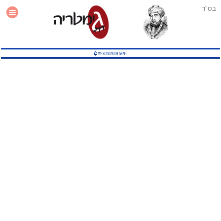
בס"ד
עזרה
סטטיסטיקה
תוסף גימטריה לאתר
גמטריה מתקדמת
שיטות גמטריה נוספות
גמטריה בטוויטר
English Gematria
Latin Gematria
תוסף גימטריה לדפדפן