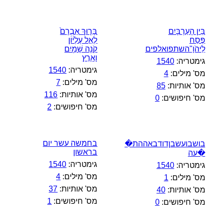
בֵּין הָעַרְבָּיִם
בָּר֤וּךְ אַבְרָם֙
פֶּסַח
לְאֵ֣ל עֶלְי֔וֹן
לַיהֹוָ"השתפואלפים
קֹנֵ֖ה שָׁמַ֥יִם
וָאָֽרֶץ
גימטריה:
1540
גימטריה:
1540
מס' מילים:
4
מס' מילים:
7
מס' אותיות:
85
מס' אותיות:
116
מס' חיפושים:
0
מס' חיפושים:
2
בחמשה עשר יום
בושבועשבןדודבאההת�
בראשון
�עה
גימטריה:
1540
גימטריה:
1540
מס' מילים:
4
מס' מילים:
1
מס' אותיות:
37
מס' אותיות:
40
מס' חיפושים:
1
מס' חיפושים:
0