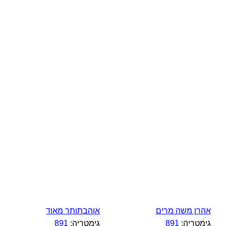
אהרן משה מרים
אוהבתותך מאוד
גימטריה:
891
גימטריה:
891