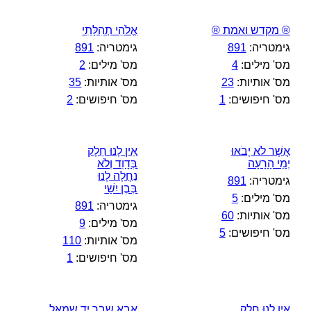
® מקדש ואמת ®
אֱלֹהֵי תְהִלָּתִי
גימטריה:
891
גימטריה:
891
מס' מילים:
4
מס' מילים:
2
מס' אותיות:
23
מס' אותיות:
35
מס' חיפושים:
1
מס' חיפושים:
2
אֲשֶׁר לֹא יָבֹאוּ
אֵין לָנוּ חֵלֶק
יְמֵי הָרָעָה
בְּדָוִד וְלֹא
נַחֲלָה לָנוּ
גימטריה:
891
בְּבֶן יִשַׁי
מס' מילים:
5
גימטריה:
891
מס' אותיות:
60
מס' מילים:
9
מס' חיפושים:
5
מס' אותיות:
110
מס' חיפושים:
1
אֵין לָנוּ חֵלֶק
אבא שבר יד שמאל