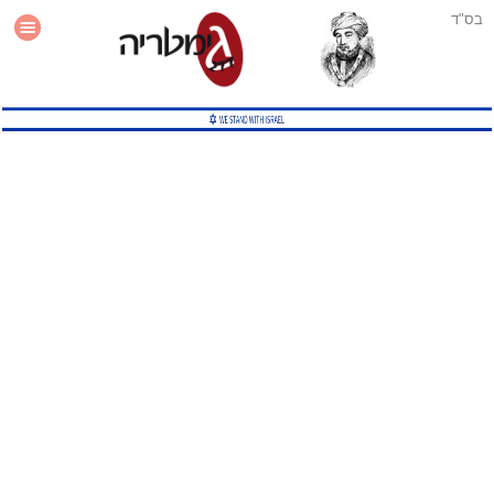
בס"ד
עזרה
סטטיסטיקה
תוסף גימטריה לאתר
גמטריה מתקדמת
שיטות גמטריה נוספות
גמטריה בטוויטר
English Gematria
Latin Gematria
תוסף גימטריה לדפדפן