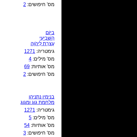
מס' חיפושים:
2
ביּוֹם
הַשְּׁבִיעִי
עֲצֶרֶת לַיהֹוָה
גימטריה:
1271
מס' מילים:
4
מס' אותיות:
69
מס' חיפושים:
2
בנימין נתניהו
מלחמת גוג ומגוג
גימטריה:
1271
מס' מילים:
5
מס' אותיות:
54
מס' חיפושים:
3