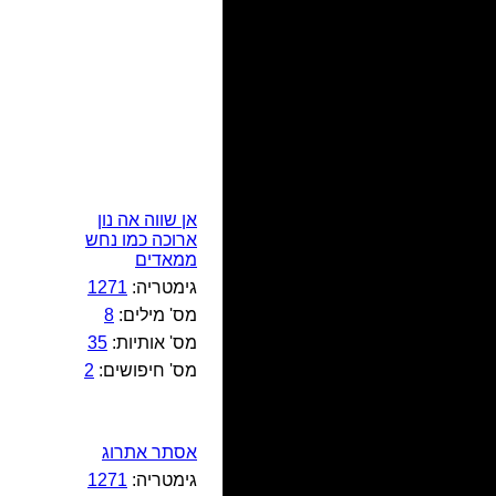
אן שווה אה נון
ארוכה כמו נחש
ממאדים
גימטריה:
1271
מס' מילים:
8
מס' אותיות:
35
מס' חיפושים:
2
אסתר אתרוג
גימטריה:
1271