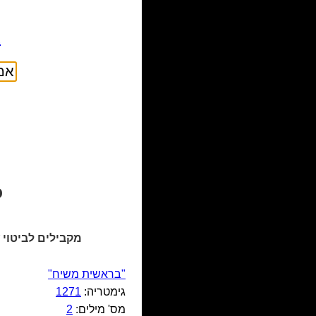
א
כ
מקבילים לביטוי
"בראשית משיח"
גימטריה:
1271
מס' מילים:
2