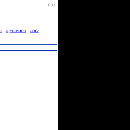
בס"ד
עזרה
סטטיסטיקה
ת