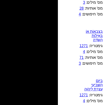
מס' מילים:
3
מס' אותיות:
28
מס' חיפושים:
4
בִּצְבָאוֹת אוֹ
בְּאַיְלוֹת
הַשָּׂדֶה
גימטריה:
1271
מס' מילים:
4
מס' אותיות:
71
מס' חיפושים:
3
ביּוֹם
הַשְּׁבִיעִי
עֲצֶרֶת לַיהֹוָה
גימטריה:
1271
מס' מילים:
4