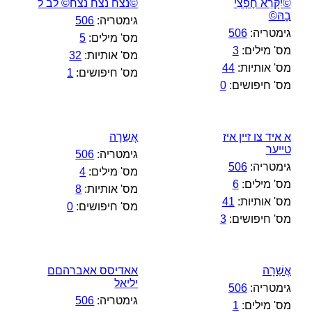
©יִקָּרֵא חֶפְצִי
©נצח נצח נצח© לב ל
בָהּ©
גימטריה:
506
גימטריה:
506
מס' מילים:
5
מס' מילים:
3
מס' אותיות:
32
מס' אותיות:
44
מס' חיפושים:
1
מס' חיפושים:
0
א איד צו זיין איז
אֲשֵׁרָה
טייער
גימטריה:
506
גימטריה:
506
מס' מילים:
4
מס' מילים:
6
מס' אותיות:
8
מס' אותיות:
41
מס' חיפושים:
0
מס' חיפושים:
3
אֲשֵׁרָה‎
אאדיסס אאברהםם
יליאל
גימטריה:
506
גימטריה:
506
מס' מילים:
1