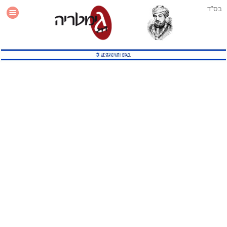
בס"ד
עזרה
סטטיסטיקה
תוסף גימטריה לאתר
גמטריה מתקדמת
שיטות גמטריה נוספות
גמטריה בטוויטר
English Gematria
Latin Gematria
תוסף גימטריה לדפדפן