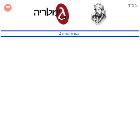
בס"ד
עזרה
סטטיסטיקה
תוסף גימטריה לאתר
גמטריה מתקדמת
שיטות גמטריה נוספות
גמטריה בטוויטר
English Gematria
Latin Gematria
תוסף גימטריה לדפדפן