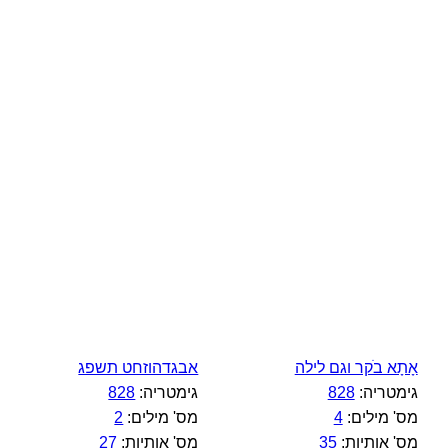
אָתָא בֹקר וגם לילה
אבגדהוזחט תשפג
גימטריה:
828
גימטריה:
828
מס' מילים:
4
מס' מילים:
2
מס' אותיות:
35
מס' אותיות:
27