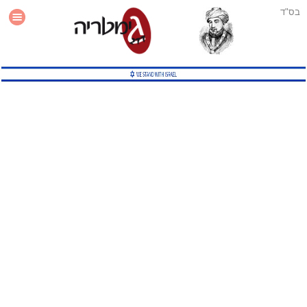
בס"ד
עזרה
סטטיסטיקה
תוסף גימטריה לאתר
גמטריה מתקדמת
שיטות גמטריה נוספות
גמטריה בטוויטר
English Gematria
Latin Gematria
תוסף גימטריה לדפדפן