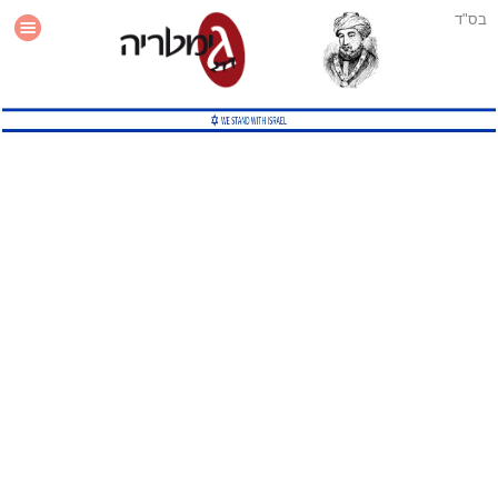
בס"ד
עזרה
סטטיסטיקה
תוסף גימטריה לאתר
גמטריה מתקדמת
שיטות גמטריה נוספות
גמטריה בטוויטר
English Gematria
Latin Gematria
תוסף גימטריה לדפדפן