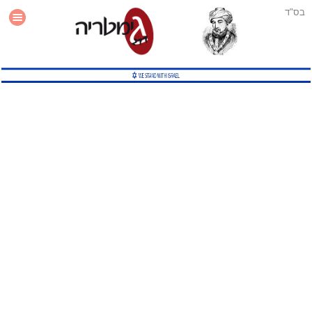
בס"ד
עזרה
סטטיסטיקה
תוסף גימטריה לאתר
גמטריה מתקדמת
שיטות גמטריה נוספות
גמטריה בטוויטר
English Gematria
Latin Gematria
תוסף גימטריה לדפדפן