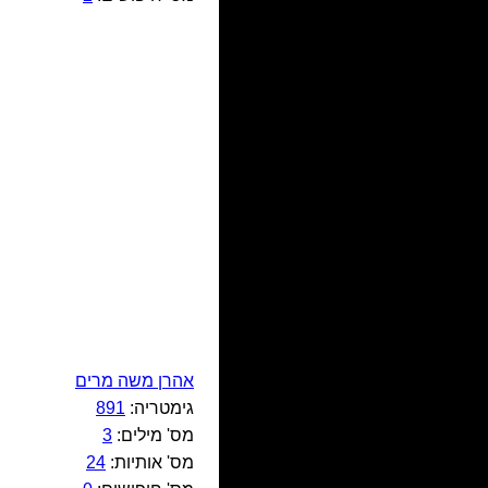
אהרן משה מרים
גימטריה:
891
מס' מילים:
3
מס' אותיות:
24