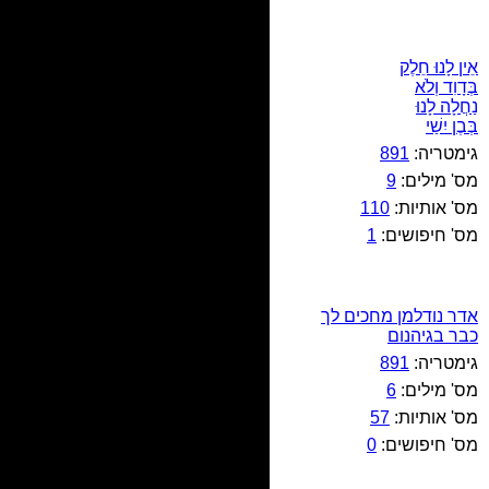
אֵין לָנוּ חֵלֶק
בְּדָוִד וְלֹא
נַחֲלָה לָנוּ
בְּבֶן יִשַׁי
גימטריה:
891
מס' מילים:
9
מס' אותיות:
110
מס' חיפושים:
1
אדר נודלמן מחכים לך
כבר בגיהנום
גימטריה:
891
מס' מילים:
6
מס' אותיות:
57
מס' חיפושים:
0