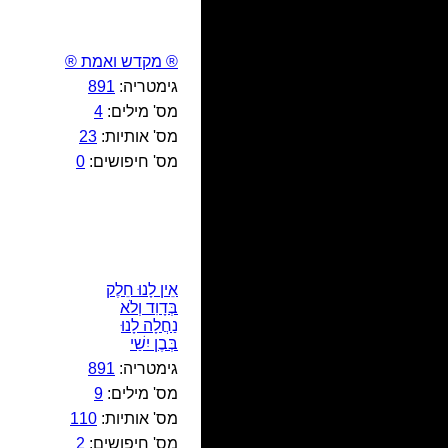
® מקדש ואמת ®
גימטריה:
891
מס' מילים:
4
מס' אותיות:
23
מס' חיפושים:
0
אֵין לָנוּ חֵלֶק
בְּדָוִד וְלֹא
נַחֲלָה לָנוּ
בְּבֶן יִשַׁי
גימטריה:
891
מס' מילים:
9
מס' אותיות:
110
מס' חיפושים:
2