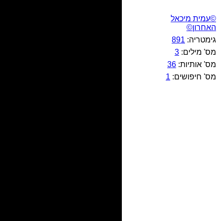
©עמית מיכאל
האחרון©
גימטריה:
891
מס' מילים:
3
מס' אותיות:
36
מס' חיפושים:
1