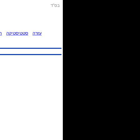
בס"ד
עזרה
סטטיסטיקה
ת