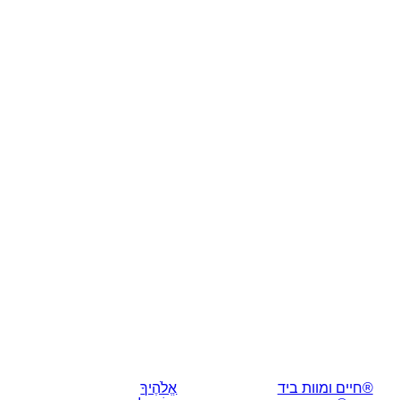
®חיים ומוות ביד
אֱלֹהֶיךָ