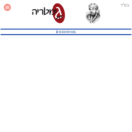
בס"ד
עזרה
סטטיסטיקה
תוסף גימטריה לאתר
גמטריה מתקדמת
שיטות גמטריה נוספות
גמטריה בטוויטר
English Gematria
Latin Gematria
תוסף גימטריה לדפדפן