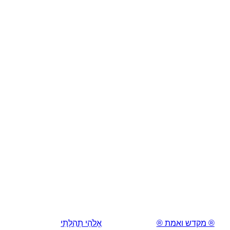
® מקדש ואמת ®
אֱלֹהֵי תְהִלָּתִי