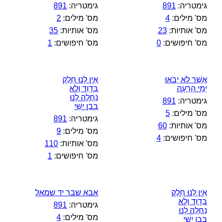
גימטריה:
891
גימטריה:
891
מס' מילים:
4
מס' מילים:
2
מס' אותיות:
23
מס' אותיות:
35
מס' חיפושים:
0
מס' חיפושים:
1
אֲשֶׁר לֹא יָבֹאוּ
אֵין לָנוּ חֵלֶק
יְמֵי הָרָעָה
בְּדָוִד וְלֹא
נַחֲלָה לָנוּ
גימטריה:
891
בְּבֶן יִשַׁי
מס' מילים:
5
גימטריה:
891
מס' אותיות:
60
מס' מילים:
9
מס' חיפושים:
4
מס' אותיות:
110
מס' חיפושים:
1
אֵין לָנוּ חֵלֶק
אבא שבר יד שמאל
בְּדָוִד וְלֹא
גימטריה:
891
נַחֲלָה לָנוּ
מס' מילים:
4
בְּבֶן יִשַׁי