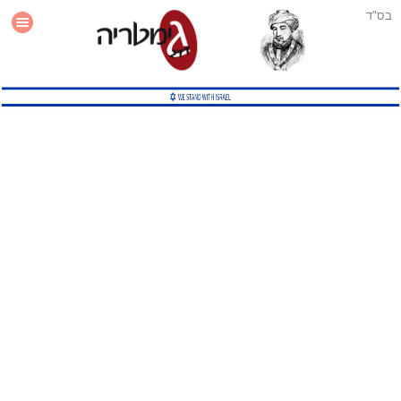
בס"ד
עזרה
סטטיסטיקה
תוסף גימטריה לאתר
גמטריה מתקדמת
שיטות גמטריה נוספות
גמטריה בטוויטר
English Gematria
Latin Gematria
תוסף גימטריה לדפדפן