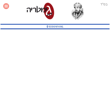
בס"ד
עזרה
סטטיסטיקה
תוסף גימטריה לאתר
גמטריה מתקדמת
שיטות גמטריה נוספות
גמטריה בטוויטר
English Gematria
Latin Gematria
תוסף גימטריה לדפדפן