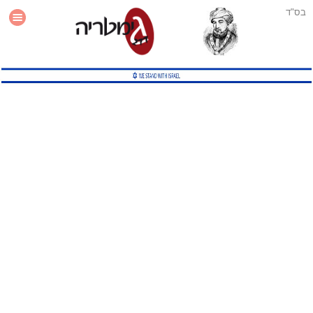
בס"ד
עזרה
סטטיסטיקה
תוסף גימטריה לאתר
גמטריה מתקדמת
שיטות גמטריה נוספות
גמטריה בטוויטר
English Gematria
Latin Gematria
תוסף גימטריה לדפדפן