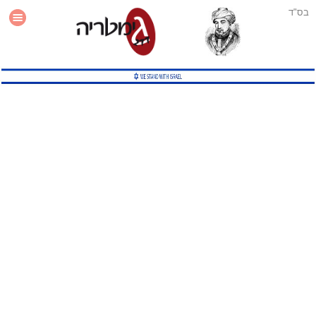
בס"ד
עזרה
סטטיסטיקה
תוסף גימטריה לאתר
גמטריה מתקדמת
שיטות גמטריה נוספות
גמטריה בטוויטר
English Gematria
Latin Gematria
תוסף גימטריה לדפדפן