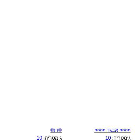
¤¤¤¤ אבגד ¤¤¤¤
©דו©
גימטריה:
10
גימטריה:
10