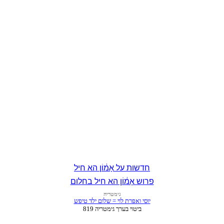
חדשות על אָמ֔וֹן הא חיל
פרוש אָמ֔וֹן הא חיל בחלום