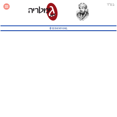
בס"ד
עזרה
סטטיסטיקה
תוסף גימטריה לאתר
גמטריה מתקדמת
שיטות גמטריה נוספות
גמטריה בטוויטר
English Gematria
Latin Gematria
תוסף גימטריה לדפדפן