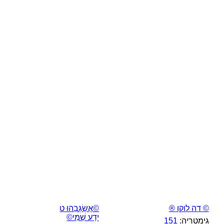
© דה לוקו ®
©אֲשַׂגְּבֵהוּ ט
יָדַע שְׁמִי©
גימטריה:
151