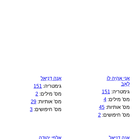
אֲנִי אֶהְיֶה לּוֹ
אֲנָה דָנִיֵּאל
לְאָב
גימטריה:
151
גימטריה:
151
מס' מילים:
2
מס' מילים:
4
מס' אותיות:
29
מס' אותיות:
45
מס' חיפושים:
3
מס' חיפושים:
2
אֲנָה דָנִיֵּאל
אַלֻּפֵי יְהוּדָה