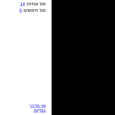
מס' אותיות:
14
מס' חיפושים:
0
אֲנִי מְדַבֵּר
בִּצְדָקָה