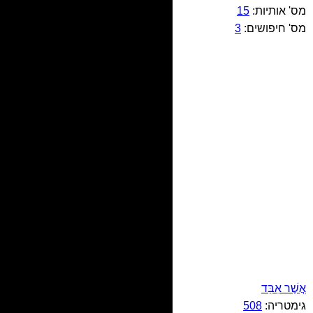
מס' אותיות:
15
מס' חיפושים:
3
אֲשֶׁר אִבַּד
גימטריה:
508