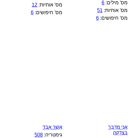
מס' מילים:
6
מס' אותיות:
12
מס' אותיות:
51
מס' חיפושים:
6
מס' חיפושים:
6
אֲנִי מְדַבֵּר
אֲשֶׁר אִבַּד
בִּצְדָקָה
גימטריה:
508