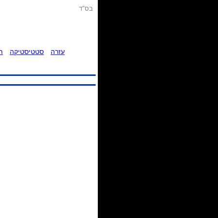
בס"ד
עזרה
סטטיסטיקה
ת