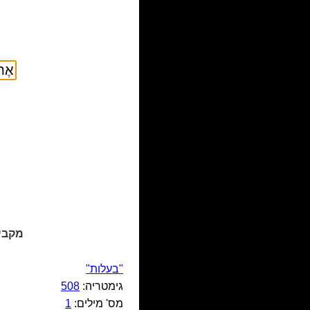
מקביל
"בעלות"
גימטריה:
508
מס' מילים:
1