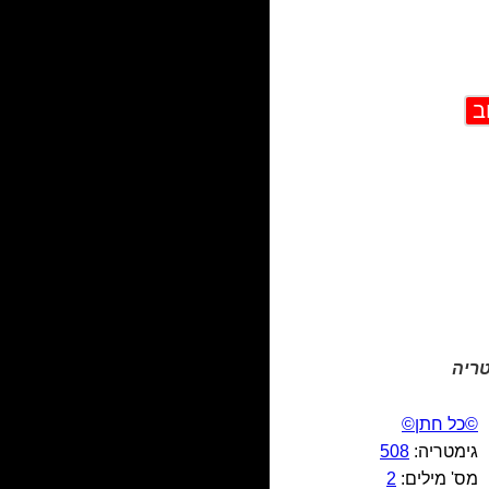
מטריה
©כל חתן©
גימטריה:
508
מס' מילים:
2