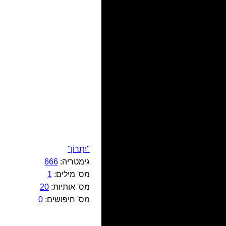
"יִתְרוֹן"
גימטריה:
666
מס' מילים:
1
מס' אותיות:
20
מס' חיפושים:
0