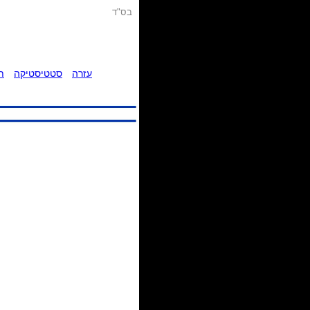
בס"ד
עזרה
סטטיסטיקה
ת