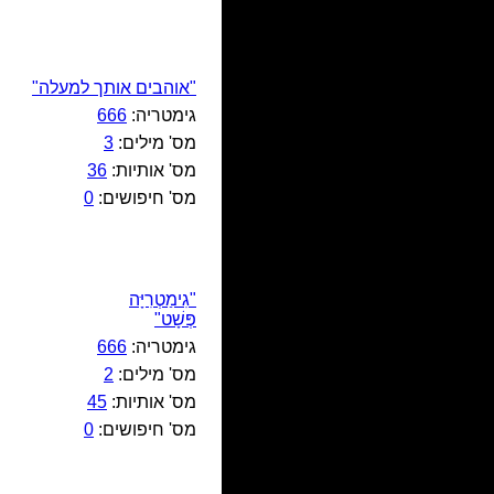
"אוהבים אותך למעלה"
גימטריה:
666
מס' מילים:
3
מס' אותיות:
36
מס' חיפושים:
0
"גִימַטְרִיָּה
פְּשָׁט"
גימטריה:
666
מס' מילים:
2
מס' אותיות:
45
מס' חיפושים:
0