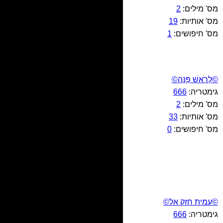
מס' מילים:
2
מס' אותיות:
19
מס' חיפושים:
1
©לְרֹאשׁ פִּנָּה©
גימטריה:
666
מס' מילים:
2
מס' אותיות:
33
מס' חיפושים:
0
©עמית חזק אל©
גימטריה:
666