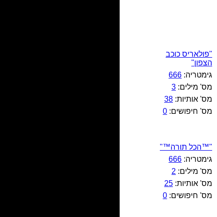
"פולאריס כוכב
הצפון"
גימטריה:
666
מס' מילים:
3
מס' אותיות:
38
מס' חיפושים:
0
"™הכל תורה™"
גימטריה:
666
מס' מילים:
2
מס' אותיות:
25
מס' חיפושים:
0