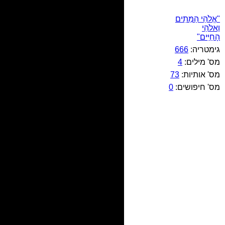
"אֱלֹהֵי הַמֵּתִים
וֵאלֹהֵי
הָחַיִּים"
גימטריה:
666
מס' מילים:
4
מס' אותיות:
73
מס' חיפושים:
0