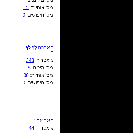
מס' מילים:
2
מס' אותיות:
15
מס' חיפושים:
0
" אַבְרָם לֶךְ לְךָ
"
גימטריה:
343
מס' מילים:
5
מס' אותיות:
38
מס' חיפושים:
0
" אב אם "
גימטריה:
44