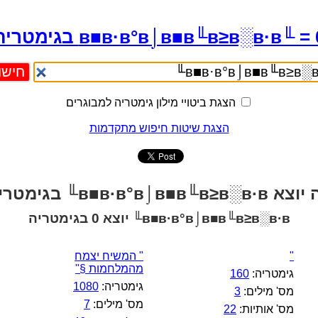
в■в·в°в⌡в■в╙в≥в░в·в╙ =  בגימטריה
הצגת ביטויי מילון גימטריה למבוגרים
הצגת שיטות חיפוש מתקדמות
в■в·в°в⌡в■в╙в≥в╙ בגימטריה?
в■в·в°в⌡в■в╙в≥в░в·в╙ יוצא 0 בגימטריה
"
" המשיח יצמח
מהמלחמות §"
גימטריה:
160
גימטריה:
1080
מס' מילים:
3
מס' מילים:
7
מס' אותיות:
22