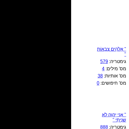
" אֱלֹהִים צְבָאוֹת
"
גימטריה:
579
מס' מילים:
4
מס' אותיות:
38
מס' חיפושים:
0
" אֲנִי יְהוָה לֹא
שנִיתִי "
גימטריה:
888