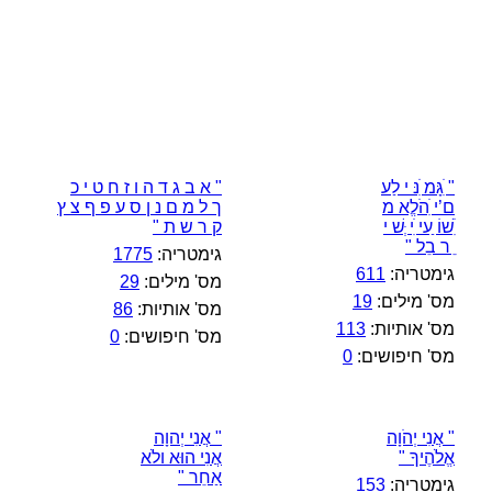
" ִׁגָּמ ִׁנּ י לַע
" א ב ג ד ה ו ז ח ט י כ
ם’י ִׁהֹלֱא מ
ך ל מ ם נ ן ס ע פ ף צ ץ
ִׁשׁוֹ ַעי ִׁי ְּשׁ י
ק ר ש ת "
ֵ ר בֵל "
גימטריה:
1775
גימטריה:
611
מס' מילים:
29
מס' מילים:
19
מס' אותיות:
86
מס' אותיות:
113
מס' חיפושים:
0
מס' חיפושים:
0
" אֲנִי יְהֹוָה
" אֲנִי יְהוָה
אֱלֹהֶיךָ "
אֲנִי הוּא ולֹא
אַחֵר "
גימטריה:
153