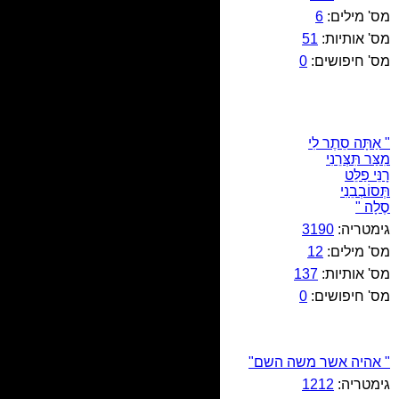
מס' מילים:
6
מס' אותיות:
51
מס' חיפושים:
0
" אַתָּה סֵתֶר לִי
מִצַּר תִּצְּרֵנִי
רָנֵּי פַלֵּט
תְּסוֹבְבֵנִי
סֶלָה "
גימטריה:
3190
מס' מילים:
12
מס' אותיות:
137
מס' חיפושים:
0
" אהיה אשר משה השם"
גימטריה:
1212