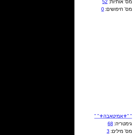
מס' אותיות:
52
מס' חיפושים:
0
" "⚜️אמיטאבה⚜️" "
גימטריה:
68
מס' מילים:
3