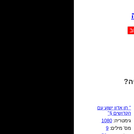
" חן אדון ישוע עם
הקדושים §"
גימטריה:
1080
מס' מילים:
9