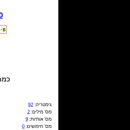
0
כמה יוצא ░в·в
גימטריה:
92
מס' מילים:
2
מס' אותיות:
9
מס' חיפושים:
0