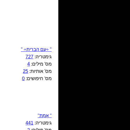
" ÷עם הברית÷ "
גימטריה:
727
מס' מילים:
4
מס' אותיות:
25
מס' חיפושים:
0
" אֱמֶת"
גימטריה:
441