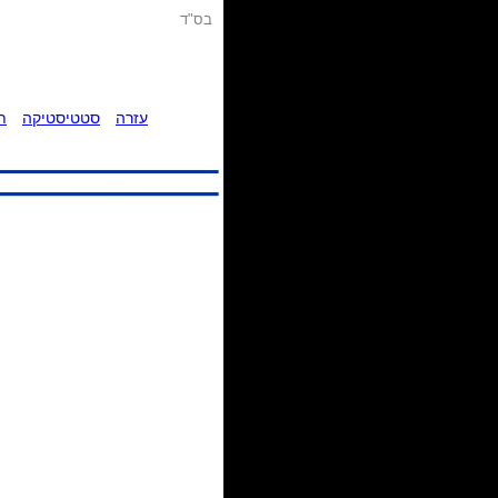
בס"ד
עזרה
סטטיסטיקה
ת