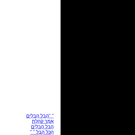
" "הֲבֵל הֲבָלִים
אָמַר קֹהֶלֶת
הֲבֵל הֲבָלִים
הַכֹּל הָבֶל " "