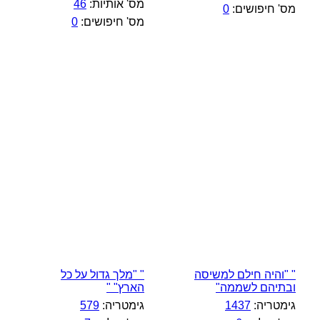
מס' אותיות:
46
מס' חיפושים:
0
מס' חיפושים:
0
" "והיה חילם למשיסה
" "מלך גדול על כל
ובתיהם לשממה"
הארץ" "
גימטריה:
1437
גימטריה:
579