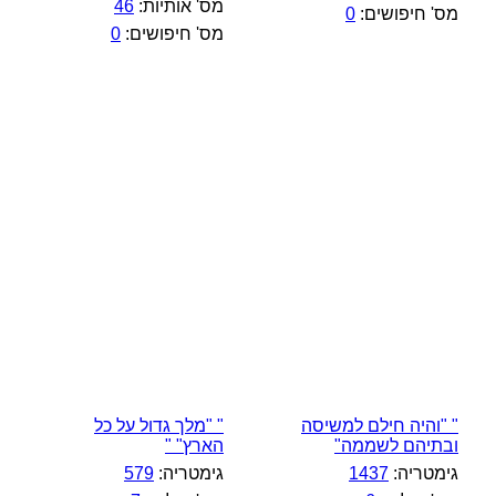
מס' אותיות:
46
מס' חיפושים:
0
מס' חיפושים:
0
" "והיה חילם למשיסה
" "מלך גדול על כל
ובתיהם לשממה"
הארץ" "
גימטריה:
1437
גימטריה:
579