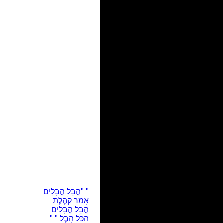
" "הֲבֵל הֲבָלִים
אָמַר קֹהֶלֶת
הֲבֵל הֲבָלִים
הַכֹּל הָבֶל " "