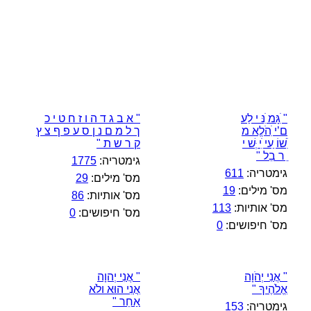
" ִׁגָּמ ִׁנּ י לַע
" א ב ג ד ה ו ז ח ט י כ
ם’י ִׁהֹלֱא מ
ך ל מ ם נ ן ס ע פ ף צ ץ
ִׁשׁוֹ ַעי ִׁי ְּשׁ י
ק ר ש ת "
ֵ ר בֵל "
גימטריה:
1775
גימטריה:
611
מס' מילים:
29
מס' מילים:
19
מס' אותיות:
86
מס' אותיות:
113
מס' חיפושים:
0
מס' חיפושים:
0
" אֲנִי יְהֹוָה
" אֲנִי יְהוָה
אֱלֹהֶיךָ "
אֲנִי הוּא ולֹא
אַחֵר "
גימטריה:
153