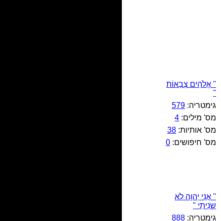
" אֱלֹהִים צְבָאוֹת
"
גימטריה:
579
מס' מילים:
4
מס' אותיות:
38
מס' חיפושים:
0
" אֲנִי יְהוָה לֹא
שנִיתִי "
גימטריה:
888