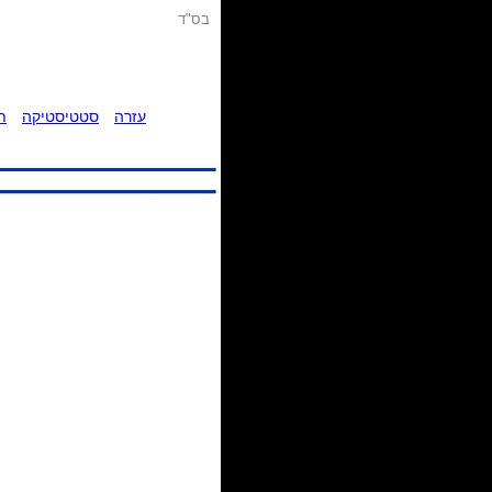
בס"ד
עזרה
סטטיסטיקה
ת