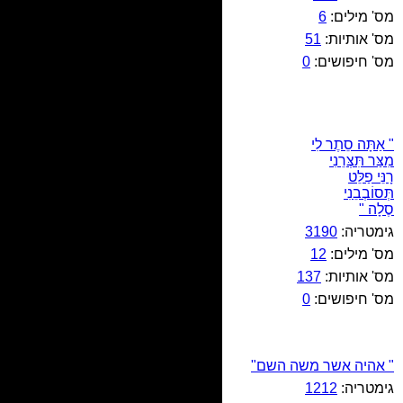
מס' מילים:
6
מס' אותיות:
51
מס' חיפושים:
0
" אַתָּה סֵתֶר לִי
מִצַּר תִּצְּרֵנִי
רָנֵּי פַלֵּט
תְּסוֹבְבֵנִי
סֶלָה "
גימטריה:
3190
מס' מילים:
12
מס' אותיות:
137
מס' חיפושים:
0
" אהיה אשר משה השם"
גימטריה:
1212