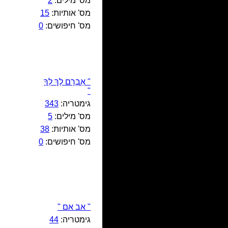
מס' מילים:
2
מס' אותיות:
15
מס' חיפושים:
0
" אַבְרָם לֶךְ לְךָ
"
גימטריה:
343
מס' מילים:
5
מס' אותיות:
38
מס' חיפושים:
0
" אב אם "
גימטריה:
44