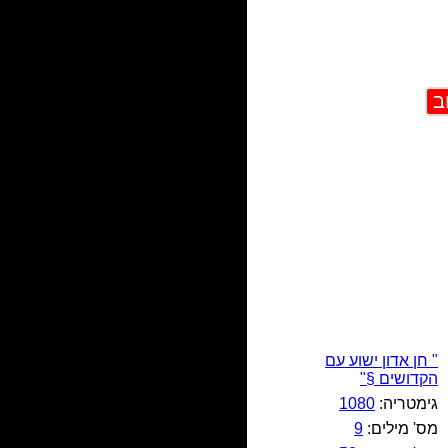
" חן אדון ישוע עם
הקדושים §"
גימטריה:
1080
מס' מילים:
9