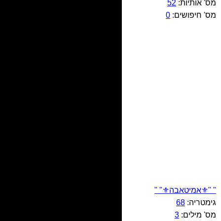
מס' אותיות:
52
מס' חיפושים:
0
" "⚜️אמיטאבה⚜️" "
גימטריה:
68
מס' מילים:
3