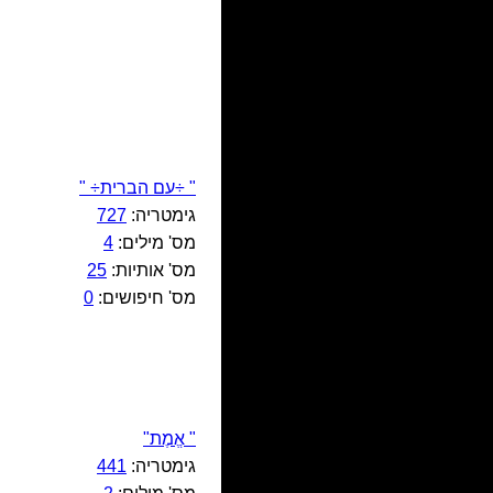
" ÷עם הברית÷ "
גימטריה:
727
מס' מילים:
4
מס' אותיות:
25
מס' חיפושים:
0
" אֱמֶת"
גימטריה:
441