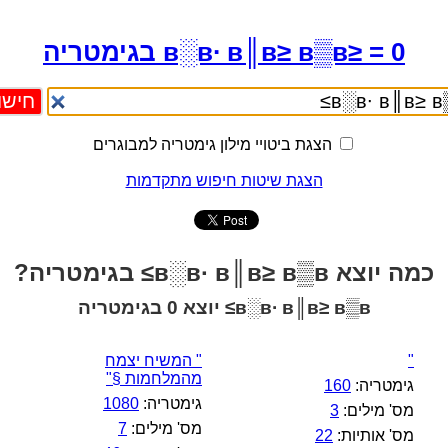
в░в∙ в║в≥ в▒в≥ = 0 בגימטריה
הצגת ביטויי מילון גימטריה למבוגרים
הצגת שיטות חיפוש מתקדמות
כמה יוצא в░в∙ в║в≥ в▒в≥ בגימטריה?
в░в∙ в║в≥ в▒в≥ יוצא 0 בגימטריה
"
" המשיח יצמח
מהמלחמות §"
גימטריה:
160
גימטריה:
1080
מס' מילים:
3
מס' מילים:
7
מס' אותיות:
22