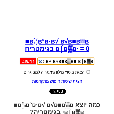
в░в°в·в√ в√в■в▒в■
в⌠в▓в∙ = 0 בגימטריה
הצגת ביטויי מילון גימטריה למבוגרים
הצגת שיטות חיפוש מתקדמות
כמה יוצא в░в°в·в√ в√в■в▒в■
в⌠в▓в∙ בגימטריה?