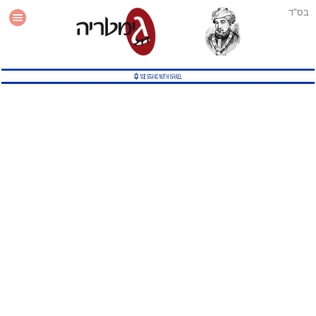
בס"ד
עזרה
סטטיסטיקה
תוסף גימטריה לאתר
גמטריה מתקדמת
שיטות גמטריה נוספות
גמטריה בטוויטר
English Gematria
Latin Gematria
תוסף גימטריה לדפדפן