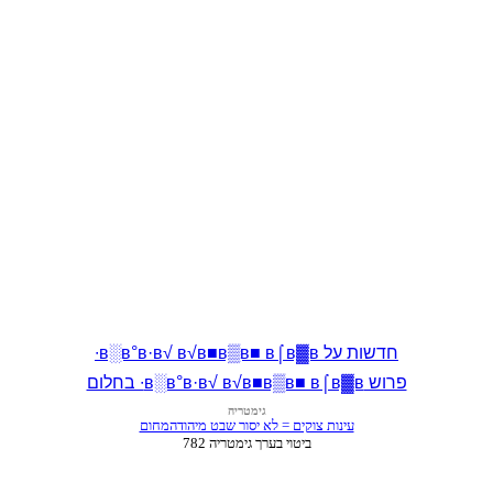
חדשות על в░в°в·в√ в√в■в▒в■ в⌠в▓в∙
פרוש в░в°в·в√ в√в■в▒в■ в⌠в▓в∙ בחלום