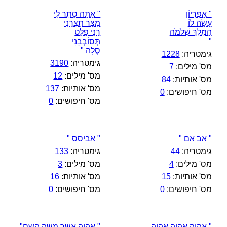
" אַפִּרְיוֹן
" אַתָּה סֵתֶר לִי
עָשָׂה לוֹ
מִצַּר תִּצְּרֵנִי
הַמֶּלֶךְ שְׁלֹמֹה
רָנֵּי פַלֵּט
"
תְּסוֹבְבֵנִי
סֶלָה "
גימטריה:
1228
גימטריה:
3190
מס' מילים:
7
מס' מילים:
12
מס' אותיות:
84
מס' אותיות:
137
מס' חיפושים:
0
מס' חיפושים:
0
" אב אם "
" אביסס "
גימטריה:
44
גימטריה:
133
מס' מילים:
4
מס' מילים:
3
מס' אותיות:
15
מס' אותיות:
16
מס' חיפושים:
0
מס' חיפושים:
0
" אהיה אהיה אהיה
" אהיה אשר משה השם"