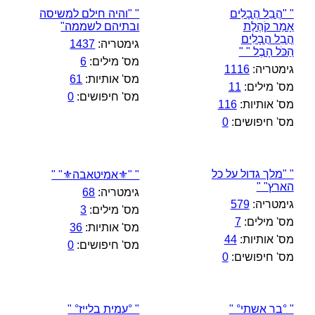
" "הֲבֵל הֲבָלִים
" "והיה חילם למשיסה
אָמַר קֹהֶלֶת
ובתיהם לשממה"
הֲבֵל הֲבָלִים
גימטריה:
1437
הַכֹּל הָבֶל " "
מס' מילים:
6
גימטריה:
1116
מס' אותיות:
61
מס' מילים:
11
מס' חיפושים:
0
מס' אותיות:
116
מס' חיפושים:
0
" "מלך גדול על כל
" "⚜️אמיטאבה⚜️" "
הארץ" "
גימטריה:
68
גימטריה:
579
מס' מילים:
3
מס' מילים:
7
מס' אותיות:
36
מס' אותיות:
44
מס' חיפושים:
0
מס' חיפושים:
0
" °בר אשתי° "
" °עמית בלייז° "