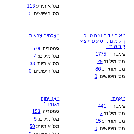
מס' אותיות:
113
מס' חיפושים:
0
" א ב ג ד ה ו ז ח ט י כ
" אֱלֹהִים צְבָאוֹת
ך ל מ ם נ ן ס ע פ ף צ ץ
"
ק ר ש ת "
גימטריה:
579
גימטריה:
1775
מס' מילים:
4
מס' מילים:
29
מס' אותיות:
38
מס' אותיות:
86
מס' חיפושים:
0
מס' חיפושים:
0
" אֱמֶת"
" אֲנִי יְהֹוָה
אֱלֹהֶיךָ "
גימטריה:
441
גימטריה:
153
מס' מילים:
2
מס' מילים:
5
מס' אותיות:
15
מס' אותיות:
50
מס' חיפושים:
0
מס' חיפושים:
0