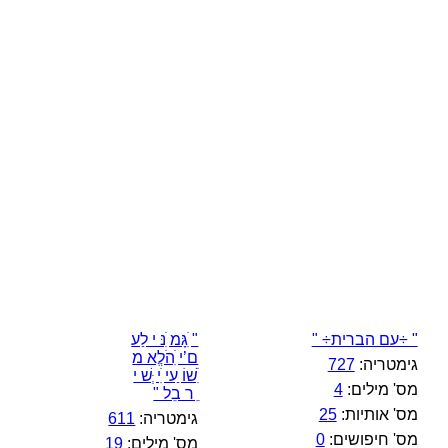
" ÷עם הברית÷ "
" ִׁגָּמ ִׁנּ י לַע
ם’י ִׁהֹלֱא מ
גימטריה:
727
ִׁשׁוֹ ַעי ִׁי ְּשׁ י
מס' מילים:
4
ֵ ר בֵל "
מס' אותיות:
25
גימטריה:
611
מס' חיפושים:
0
מס' מילים:
19