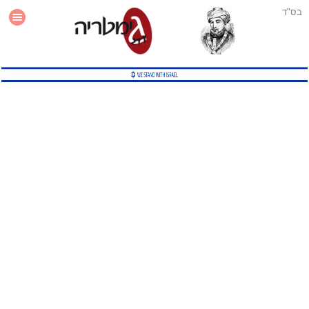
בס"ד
עזרה
סטטיסטיקה
תוסף גימטריה לאתר
גמטריה מתקדמת
שיטות גמטריה נוספות
גמטריה בטוויטר
English Gematria
Latin Gematria
תוסף גימטריה לדפדפן