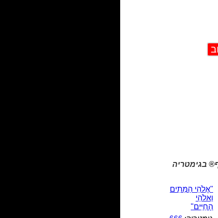
® בגימטריה
"אֱלֹהֵי הַמֵּתִים
וֵאלֹהֵי
הָחַיִּים"