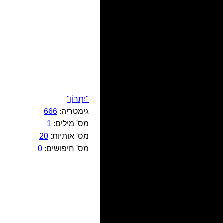
"יִתְרוֹן"
גימטריה:
666
מס' מילים:
1
מס' אותיות:
20
מס' חיפושים:
0