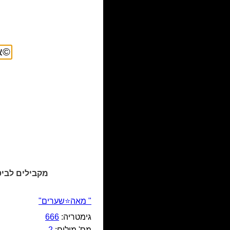
מקבילים לביט
" מאה⭐שערים"
גימטריה:
666
מס' מילים:
2