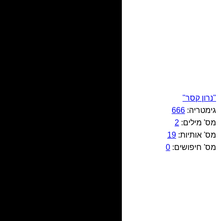
"נרון קסר"
גימטריה:
666
מס' מילים:
2
מס' אותיות:
19
מס' חיפושים:
0