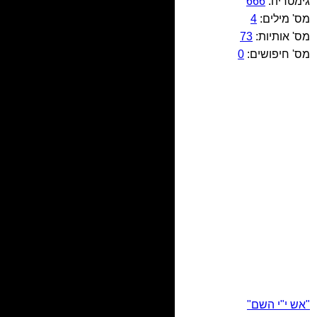
גימטריה:
666
מס' מילים:
4
מס' אותיות:
73
מס' חיפושים:
0
"אש י"י השם"