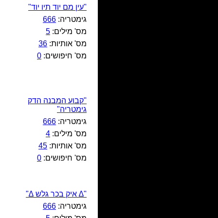
"עין מם יוד תיו יוד"
גימטריה:
666
מס' מילים:
5
מס' אותיות:
36
מס' חיפושים:
0
"קבוע המבנה הדק
גימטריה"
גימטריה:
666
מס' מילים:
4
מס' אותיות:
45
מס' חיפושים:
0
"∆ איק בכר גלש ∆"
גימטריה:
666