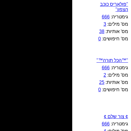
"פולאריס כוכב
הצפון"
גימטריה:
666
מס' מילים:
3
מס' אותיות:
38
מס' חיפושים:
0
"™הכל תורה™"
גימטריה:
666
מס' מילים:
2
מס' אותיות:
25
מס' חיפושים:
0
¢ צור שלם ¢
גימטריה:
666