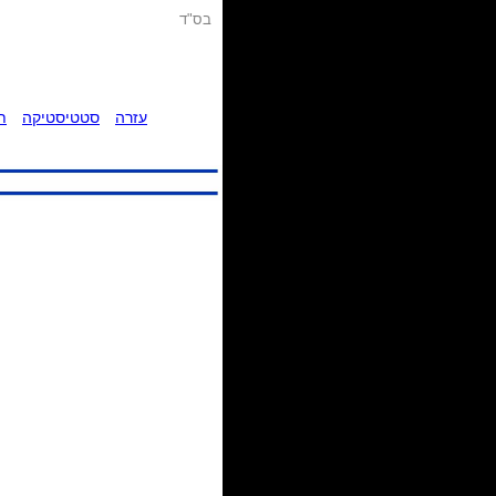
בס"ד
עזרה
סטטיסטיקה
ת