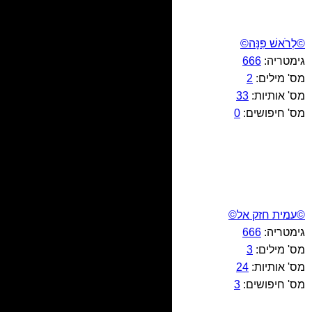
©לְרֹאשׁ פִּנָּה©
גימטריה:
666
מס' מילים:
2
מס' אותיות:
33
מס' חיפושים:
0
©עמית חזק אל©
גימטריה:
666
מס' מילים:
3
מס' אותיות:
24
מס' חיפושים:
3