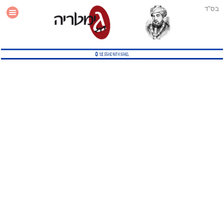
בס"ד
עזרה
סטטיסטיקה
תוסף גימטריה לאתר
גמטריה מתקדמת
שיטות גמטריה נוספות
גמטריה בטוויטר
English Gematria
Latin Gematria
תוסף גימטריה לדפדפן