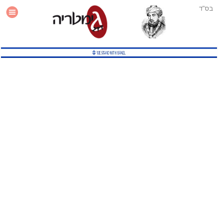
בס"ד
עזרה
סטטיסטיקה
תוסף גימטריה לאתר
גמטריה מתקדמת
שיטות גמטריה נוספות
גמטריה בטוויטר
English Gematria
Latin Gematria
תוסף גימטריה לדפדפן