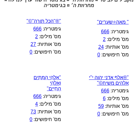
מחרוזת ה׳ ¤ בגימטריה
"®"הכל תורה"©"
" מאה⭐שערים"
גימטריה:
666
גימטריה:
666
מס' מילים:
2
מס' מילים:
2
מס' אותיות:
27
מס' אותיות:
24
מס' חיפושים:
0
מס' חיפושים:
0
"®אלף אדני יהוה י"י
"אֱלֹהֵי הַמֵּתִים
אלהים משיח©"
וֵאלֹהֵי
הָחַיִּים"
גימטריה:
666
גימטריה:
666
מס' מילים:
6
מס' מילים:
4
מס' אותיות:
59
מס' אותיות:
73
מס' חיפושים:
0
מס' חיפושים:
0